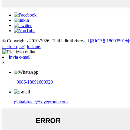
© Copyright - 2010-2026: Tutti i diritti riservati.
陕ICP备18003501号
elettrico
,
LF
,
fusione
,
Invia e-mail
x
+0086-18091609920
global-trade@xiyegroup.com