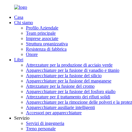
Casa
Chi siamo
Profilo Aziendale
Team principale
Imprese associate
Struttura organizzativa
Resistenza di fabbrica
Onore
Libri
Attrezzature per la produzione di acciaio verde
Apparecchiature per la fusione di vanadio e titanio
Apparecchiature per la fusione del silicio
Apparecchiature per la fusione del manganese
Attrezzature per la fusione del cromo
Apparecchiature per la fusione del fosforo giallo
Attrezzature per il trattamento dei rifiuti solidi
Apparecchiature per la rimozione delle polveri e la prote
Apparecchiature ausiliarie intelligenti
Accessori per apparecchiature
Servizio
Servizi di ingegneria
Treno personale