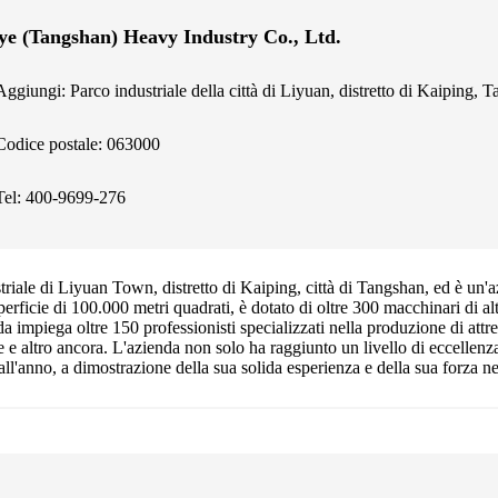
ye (Tangshan) Heavy Industry Co., Ltd.
Aggiungi: Parco industriale della città di Liyuan, distretto di Kaiping, 
Codice postale: 063000
Tel: 400-9699-276
riale di Liyuan Town, distretto di Kaiping, città di Tangshan, ed è un'a
uperficie di 100.000 metri quadrati, è dotato di oltre 300 macchinari di 
da impiega oltre 150 professionisti specializzati nella produzione di attr
siviere e altro ancora. L'azienda non solo ha raggiunto un livello di eccell
ll'anno, a dimostrazione della sua solida esperienza e della sua forza ne