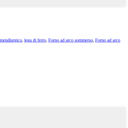
metallurgico
,
lega di ferro
,
Forno ad arco sommerso
,
Forno ad arco