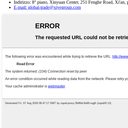
Indirizzo: 8° piano, Xinyuan Center, 251 Fenghe Road, Xi'an, p
E-mail: global-trade@xiyegroup.com