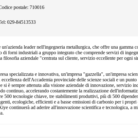
Codice postale: 710016
Tel: 029-84513533
n'azienda leader nell'ingegneria metallurgica, che offre una gamma comp
to di forni industriali a gruppo integrato che comprende servizi di ingegne
a filosofia aziendale "centrata sul cliente, servizio eccellente per ogni si
resa specializzata e innovativa, un'impresa "gazzella", un'impresa scien
di eccellenza dell'Accademia provinciale delle scienze sociali e un punto
ye si è sempre attenuta alla visione aziendale di innovazione, servizio in
modo continuo, accelerando costantemente la realizzazione dell'informatiz
ltre 500 tecnologie chiave, tre stabilimenti produttivi, più di 500 dipenden
igenti, ecologiche, efficienti e a basse emissioni di carbonio per i propri
Xiye continuerà ad aderire all'innovazione scientifica e tecnologica, a m
a.