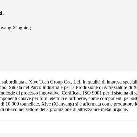
d.
ianyang Xingping
bordinata a Xiye Tech Group Co., Ltd. In qualità di impresa specializz
ppo. Situata nel Parco Industriale per la Produzione di Attrezzature di X
cnologie di processo innovative. Certificata ISO 9001 per il sistema di g
omponenti chiave per forni elettrici e raffinerie, come componenti per s
a di 10.000 tonnellate, Xiye (Xianyang) si è affermata come produttore 
di rilievo nel settore della produzione di attrezzature metallurgiche.