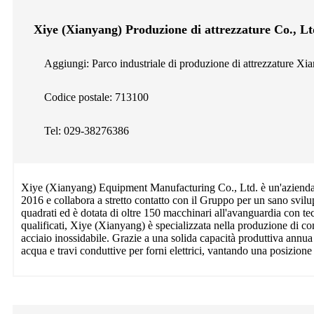
Xiye (Xianyang) Produzione di attrezzature Co., Lt
Aggiungi: Parco industriale di produzione di attrezzature X
Codice postale: 713100
Tel: 029-38276386
Xiye (Xianyang) Equipment Manufacturing Co., Ltd. è un'azienda su
2016 e collabora a stretto contatto con il Gruppo per un sano svilu
quadrati ed è dotata di oltre 150 macchinari all'avanguardia con te
qualificati, Xiye (Xianyang) è specializzata nella produzione di c
acciaio inossidabile. Grazie a una solida capacità produttiva annu
acqua e travi conduttive per forni elettrici, vantando una posizione 