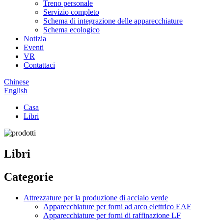
Treno personale
Servizio completo
Schema di integrazione delle apparecchiature
Schema ecologico
Notizia
Eventi
VR
Contattaci
Chinese
English
Casa
Libri
Libri
Categorie
Attrezzature per la produzione di acciaio verde
Apparecchiature per forni ad arco elettrico EAF
Apparecchiature per forni di raffinazione LF