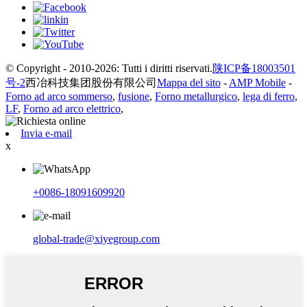
© Copyright - 2010-2026: Tutti i diritti riservati.
陕ICP备18003501
号-2
西冶科技集团股份有限公司
Mappa del sito
-
AMP Mobile
-
Forno ad arco sommerso
,
fusione
,
Forno metallurgico
,
lega di ferro
,
LF
,
Forno ad arco elettrico
,
Invia e-mail
x
+0086-18091609920
global-trade@xiyegroup.com