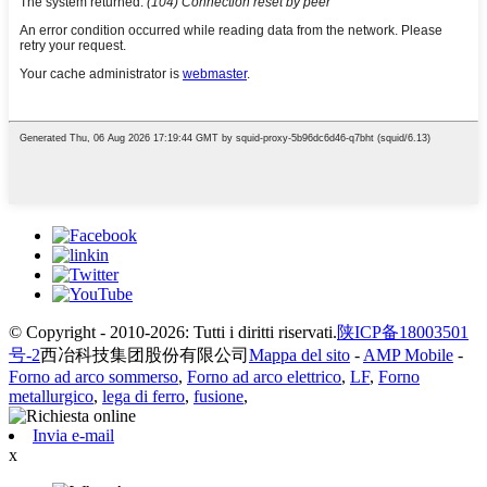
© Copyright - 2010-2026: Tutti i diritti riservati.
陕ICP备18003501
号-2
西冶科技集团股份有限公司
Mappa del sito
-
AMP Mobile
-
Forno ad arco sommerso
,
Forno ad arco elettrico
,
LF
,
Forno
metallurgico
,
lega di ferro
,
fusione
,
Invia e-mail
x