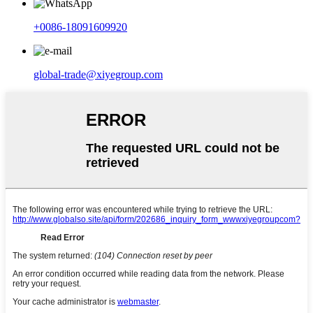
+0086-18091609920
global-trade@xiyegroup.com